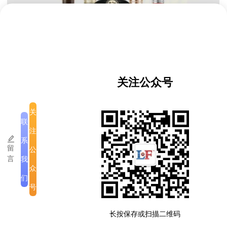
关注公众号
经招商热线
：
关
+8562099906966 （许先生）
联
注
+8562076149606 （娜娜）
系
留
公
言
我
+8562094220004 （金荣）
众
们
号
版权所有
|
公司介绍
|
注意事项
长按保存或扫描二维码
滇ICP备2023005335号-3