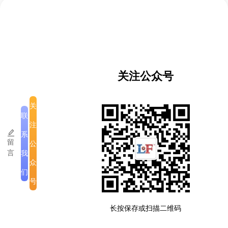
关注公众号
关
联
注
系
留
公
言
我
众
们
号
版权所有
|
公司介绍
|
注意事项
长按保存或扫描二维码
滇ICP备2023005335号-3
老挝运营许可备案号:ID007-SM-12032025