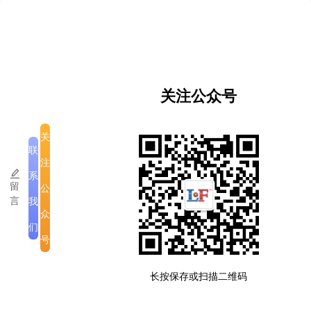
重叠加结果。苏萨湾·帕迪说：“从数据上看，磨憨进出
口货运量和货值年年增长，但更深层的变化是，磨憨
已经成为投资者、企业和游客的关注焦点。铁路通车
的每一天，都在为磨憨注入新活力。”
苏萨湾·帕迪认为，老中铁路和磨憨的发展是相辅相成
关注公众号
关系。铁路不仅缩短了两国空间距离，更带动了人员
流动和文化交流，成为双边合作重要桥梁。他说：“老
关
中铁路和磨憨，就像老中友谊双翼，铁路铺就了合作
联
之路，磨憨则展现出合作成果。”这一观点贯穿了他对
注
老中铁路与磨憨发展观察与报道，也让他对未来充满
系
留
公
期待。（昆明信息港 记者洪俊杰 张玉）
言
我
众
们
号
版权所有
|
公司介绍
|
注意事项
长按保存或扫描二维码
滇ICP备2023005335号-3
老挝运营许可备案号:ID007-SM-12032025