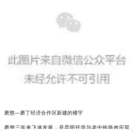
磨憨—磨丁经济合作区新建的楼宇
磨憨三年来飞速发展，是昆明托管与老中铁路效应双