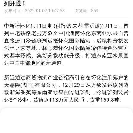
列开通！
发布时间：2025-01-02 10:47:58
浏览量：869
中新社怀化1月1日电 (付敬懿 朱萃 雷明雄)1月1日，首
列中老铁路老挝万象至中国湖南怀化东南亚水果自营
直接进口冷链班列运抵怀化国际陆港，后续将分拨发
运至北京等地，标志着怀化国际陆港冷链特色运营方
式基本形成、集货分拨功能升级，打通东南亚水果直
达中国中部地区的新通道。
新近通过商贸物流产业链招商引资在怀化注册落户的
天惠隆(湖南)有限公司，12月29日从万象发运该列装
载新鲜香蕉等东南亚水果的冷链班列，冷链班列装货
达8个冷柜，货值逾113万元人民币，货重169.8吨。
今后，东南亚的榴莲、山竹、火龙果、龙眼等水果将
通过铁海联运和跨境铁路运输方式在怀化形成集散交
易中心，分拨销售至北京、杭州、郑州、西安、长沙