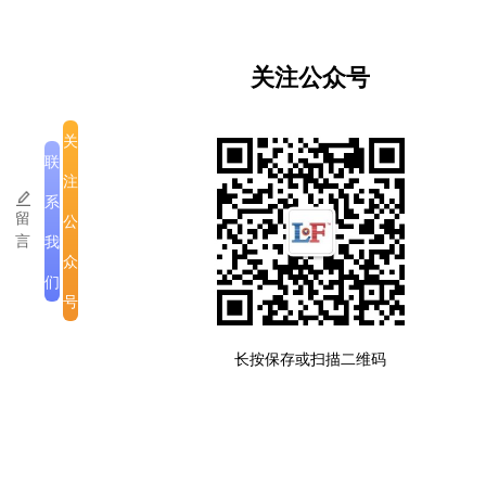
等地及武陵山周边区域。
近年来，怀化国际陆港充分发挥区位优越、交通便
关注公众号
利、物流设施完善等优势，积极拓展冷链物流业务，
加大力度吸引国内外冷链物流企业入驻，已逐步形成
关
较为完善的冷链物流网络。
联
注
怀化国际陆港将继续深化与国内外头部冷链物流企业
系
留
公
的合作，推动冷链物流智能化、数字化发展。(完)
言
我
众
们
号
版权所有
|
公司介绍
|
注意事项
长按保存或扫描二维码
滇ICP备2023005335号-3
老挝运营许可备案号:ID007-SM-12032025