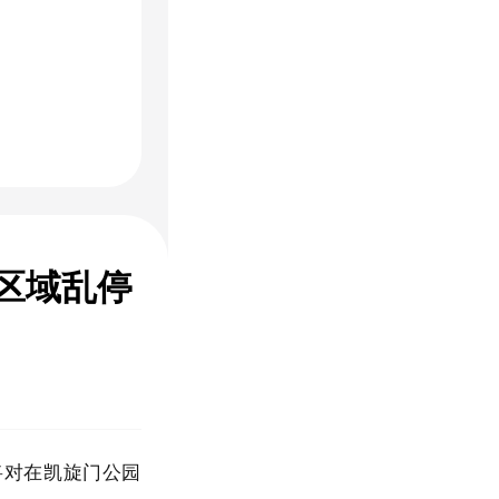
区域乱停
将对在凯旋门公园