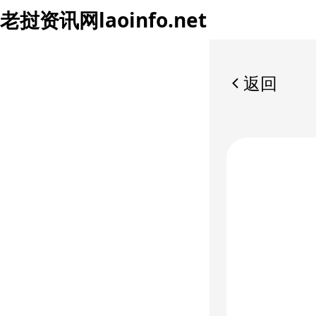
老挝资讯网
laoinfo.net
返回