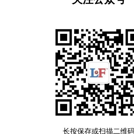
专家还与越南FPT大学、越南交通大学、越南河内工业大
大学、老挝农林部土地管理司等单位的主要负责人就科
进行了友好交流，参观了相关实验室，走访了富士康、歌
桂电以深耕东盟、服务行业、推进电子信息科技创新为
的必由之路，与东盟十国60余家高校、组织及企业建立了合
—东盟卫星导航国际合作联盟，2021年发起成立“中国—
技创新联盟”。面向东盟，开展时空信息、人工智能等领
极推进北斗在东盟国家的成果转化，已在泰国、老挝、
应用。
版权所有
|
公司介绍
|
注意事项
长按保存或扫描二维