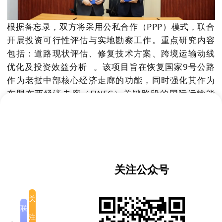
根据备忘录，双方将采用
公私合作（PPP）模式
，联合
开展投资可行性评估与实地勘察工作。重点研究内容
包括：道路现状评估、修复技术方案、跨境运输动线
优化及
投资效益分析
。该项目旨在恢复国家9号公路
作为
老挝中部核心经济走廊
的功能，同时强化其作为
东盟东西经济走廊（EWEC）关键路段
的国际运输能
力。
公路局局长维莱坎·维拉冯强调："9号公路是连接泰
国、老挝与越南的陆路大动脉，修复工程对促进区域
经贸一体化具有战略意义。" 8号建筑公司总经理宋帕·
关注公众号
班雅拉表示，将充分发挥企业基建技术优势，确保可
行性研究在三个月内完成。
关
联
据悉，此次政企协同推进的可行性研究，将为后续国
注