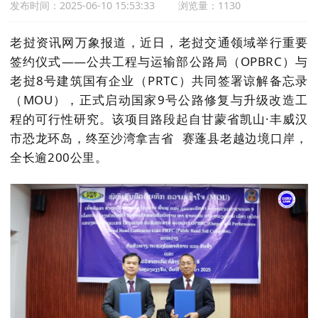
发布时间：2025-06-10 15:53:33
浏览量：1130
老挝资讯网万象报道，近日，老挝交通领域举行重要
签约仪式——公共工程与运输部公路局（OPBRC）与
老挝8号建筑国有企业（PRTC）共同签署谅解备忘录
（MOU），正式启动
国家9号公路修复与升级改造工
程的可行性研究
。该项目路段起自甘蒙省凯山·丰威汉
市恐龙环岛，终至
沙湾拿吉省
赛蓬县老越边境口岸，
全长逾200公里。