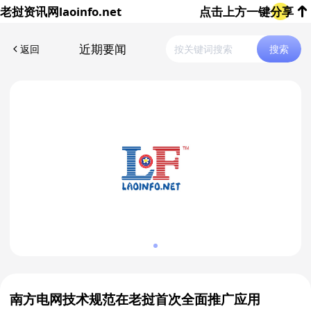
老挝资讯网
laoinfo.net
点击上方一键分享
近期要闻
返回
搜索
南方电网技术规范在老挝首次全面推广应用