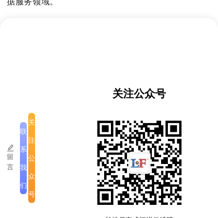
据服务领域。
项目获韩国政府援助，总金额达42.705亿韩元，实施
周期为2024年3月19日至2025年4月30日，后延长至
2025年9月。项目以首都万象市三县为试点区域，涵
盖占塔武里县、赛色塔县和赛塔尼县，总面积152平方
公里。
关注公众号
仪式上，韩国国土交通部不动产委员会（REB）代表
全面汇报了项目成果，包括当前土地价格状况分析、
关
联
数据库建设支持、土地评估模型开发以及土地信息系
注
统设计。会后双方共同签署了项目移交文件，老挝农
系
留
公
林与环境部土地管理与开发司代表老挝政府，韩国不
言
我
动产委员会代表韩方完成交接。
众
们
号
版权所有
|
公司介绍
|
注意事项