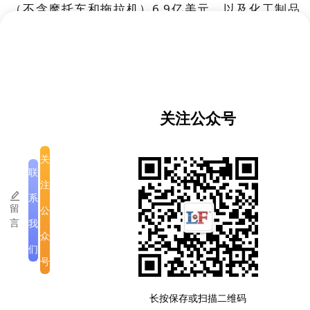
（不含摩托车和拖拉机）6.9亿美元，以及化工制品
5.79亿美元。这些商品虽为经济发展所需，但也导致
外汇流出压力。进口市场同样以中国、越南和泰国为
主。
业内人士认为，此次贸易顺差对增加外汇储备、减轻
基普汇率压力具有重要作用。但同时也提醒，若要保
关注公众号
持长期稳定，老挝需进一步优化进出口结构，扩大高
附加值产业出口，并合理控制能源与交通工具等大宗
关
商品的进口规模。
联
注
此次成绩不仅显示出老挝经济韧性，也为未来经济结
系
留
公
构调整和可持续发展奠定了良好基础。
言
我
众
们
号
版权所有
|
公司介绍
|
注意事项
长按保存或扫描二维码
滇ICP备2023005335号-3