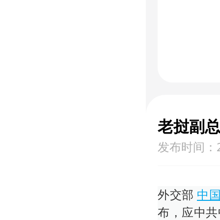
老挝副
发布时间：202
外交部
中
布，应中共