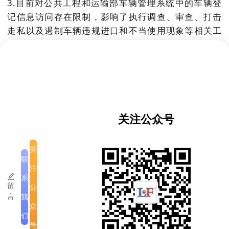
3.目前对公共工程和运输部车辆管理系统中的车辆登
记信息访问存在限制，影响了执行调查、审查、打击
走私以及遏制车辆违规进口和不当使用现象等相关工
作的开展；
4.执行国会第165/NA号决议及关于新时期建设政策的
第10/PM号决议；
5.快速公交系统项目的组织实施；
关注公众号
6.关于在老挝-泰国第四友谊大桥（波乔省段）收取过
桥费以及其他相关问题。
关
联
注
此次会议旨在协调解决上述问题，以期有效、高效地
系
留
公
推进各项工作，并整合各类信息数据。
言
我
众
们
号