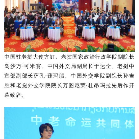
中
国驻老挝大使方虹
、
老挝国家政治行政学院副院长
岛沙万
·
可米赛
、
中国外文局副局长于运全
、
老挝中
宣部副部长萨孔
·
蓬玛腊
、
中国外交学院副院长孙吉
胜
和
老挝外交学院院长万图尼荣
·
杜昂玛拉
先后作开
幕致辞。