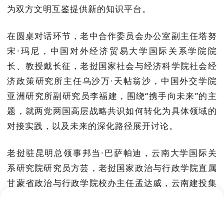
为双方文明互鉴提供新的知识平台。
在圆桌对话环节，老中合作委员会办公室副主任塔努
宋
·玛尼，中国对外经济贸易大学国际关系学院院
长、教授戴长征，老挝国家社会与经济科学院社会经
济政策研究所主任乌沙万·天帖翁沙，中国外交学院
亚洲研究所副研究员李福建，围绕“携手向未来”的主
题，就两党两国高层战略共识如何转化为具体领域的
对接实践，以及未来的深化路径展开讨论。
老挝驻昆明总领事邦当
·巴萨帕迪，云南大学国际关
系研究院研究员方芸，老挝国家政治与行政学院直属
甘蒙省政治与行政学院校办主任孟达威，云南建投集
团国际部
(
海投公司
)
老挝区域总部常务副总经理、北
隆赞湖综合发展有限公司董事长曾春霖，围绕“共筑