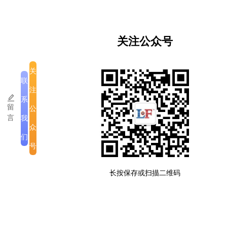
繁荣景”的主题，评估了两国当前经济合作的成效，
聚焦绿色、包容的可持续发展模式，探讨了新兴产业
的机遇。
关注公众号
本次对话会由中国外文局、中国驻老挝大使馆、老挝
关
人民革命党中央宣传部指导，中共云南省委宣传部、
联
中国外文局亚太传播中心、人类命运共同体研究中心
注
（外交学院）、云南省人民政府外事办公室联合主
系
留
公
办。
言
我
众
来源：中国东盟报道
们
号
版权所有
|
公司介绍
|
注意事项
长按保存或扫描二维码
滇ICP备2023005335号-3
老挝运营许可备案号:ID007-SM-12032025