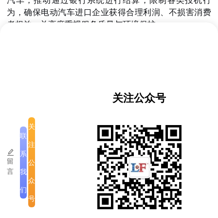
汽车，推动通过银行系统进行结算，限制各类投机行
为，确保电动汽车进口企业获得合理利润、不损害消费
者权益，并高度重视服务质量与环境保护。
3.矿产管理方面
：将加强对非法采矿行为的严格整治，
打击破坏环境与社会秩序的现象，对违规者采取措施，
确保矿产资源收入足额纳入国家预算。
4.商品价格管理方面
：将强化对非正规贸易，特别是奢
关注公众号
侈品和酒类商品的打击与管控力度。
5.节约与反奢靡方面
：要求政府部门带头落实节约措
关
施，杜绝铺张浪费。
联
注
会议最后，主持本次会议的领导强调，两部门必须提高
系
留
公
责任意识，保持密切、常态且持续的协作，确保上述问
言
我
题不对社会和民众造成严重冲击。
众
们
号