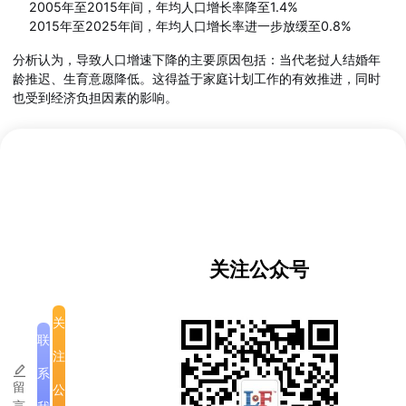
2005年至2015年间，年均人口增长率降至1.4%
2015年至2025年间，年均人口增长率进一步放缓至0.8%
分析认为，导致人口增速下降的主要原因包括：当代老挝人结婚年
龄推迟、生育意愿降低。这得益于家庭计划工作的有效推进，同时
也受到经济负担因素的影响。
海外老挝人数量庞大
据不完全统计，目前居住在海外的老挝人超过313,000人。专家认
为，实际数字可能远高于此，因为大量非正规移民劳工难以被准确
统计。
关注公众号
居住状况与家庭结构
全国共有住房1,793,414套，常住人口比例为81.1%。全国家庭总数
为1,475,782户，平均每户人口为4.5人。
关
联
注
国籍构成
系
留
公
在老挝境内居住的人口中，老挝籍公民占98.6%，外籍人士占1.4%
言